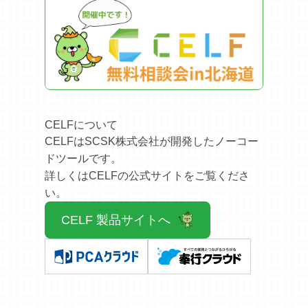
2026.03.11
新冠町のお客様からCELFのご注文を頂きました。
スクラッチ開発のシステムからのリプレースで、
使い勝手を変えず長く使っていただけるアプリを
構築いたします！
2025.12.29
CELFについて
札幌市内のサービス業のお客様からCELFのご注文
を頂きました！ AccessからCELFへのリプレー
CELFはSCSK株式会社が開発したノーコー
ス、またCELFと商奉行をAPIで連携させ、 転記不
ドツールです。
要の仕組みを構築いたします！
詳しくはCELFの公式サイトをご覧くださ
い。
2025.12.19
札幌市内の協会様からCELFのご注文を頂きまし
CELF 製品サイトへ
た。 スクラッチ開発のシステムからのリプレース
となります。 使い勝手はそのままに安心してクラ
ウドで使用いただけるアプリをご提供します！
2025.12.15
2025年12月30日（火）～ 2026年1月4日（日）