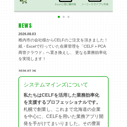
NEWS
2026.08.03
稚内市の会社様からCELFのご注文を頂きました！
紙・Excelで行っていた在庫管理を「CELF＋PCA
商管クラウド」へ置き換えし、 更なる業務効率化
を実現します！
2026.07.26
札幌市内の設備業の会社様からCELFのご注文を頂
きました！ Excelで行っていた売上・仕入・原価管
システムマインズについて
理をCELFアプリで構築いたします！
私たちはCELFを活用した業務効率化
を支援するプロフェッショナルです。
2026.07.06
札幌市内の会計事務所様からCELFのご注文をいた
札幌で創業し、これまで北海道の企業
だきました。 AIOCR×CELFで業務効率化を実現い
を中心に、CELFを用いた業務アプリ開
たします！
発を手がけてまいりました。その豊富