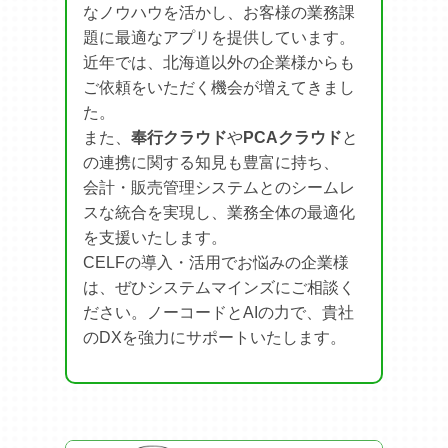
なノウハウを活かし、お客様の業務課
2026.05.07
題に最適なアプリを提供しています。
函館の企業様からCELFのご注文を頂きました！
近年では、北海道以外の企業様からも
奉行クラウド化に伴い、奉行に無い機能をCELFで
実装いたします！
ご依頼をいただく機会が増えてきまし
た。
2026.04.30
また、
奉行クラウド
や
PCAクラウド
と
CELFパートナーネットワーク(CPN)の「アドバン
の連携に関する知見も豊富に持ち、
スドパートナー」に認定されました！ 引き続きご
会計・販売管理システムとのシームレ
支援のほどよろしくお願いいたします！
スな統合を実現し、業務全体の最適化
を支援いたします。
2026.04.30
札幌市内のEC通販の会社様からCELFのご注文を
CELFの導入・活用でお悩みの企業様
頂きました！ Excelで行っていた仕入管理をCELF
は、ぜひシステムマインズにご相談く
アプリで構築いたします！
ださい。ノーコードとAIの力で、貴社
のDXを強力にサポートいたします。
2026.04.30
札幌市内の薬局のお客様からCELFのご注文を頂き
ました！ スクラッチ開発システムからのリプレー
スとなります。 使い勝手はそのままで長く安心し
て使って頂ける仕組みを構築いたします！